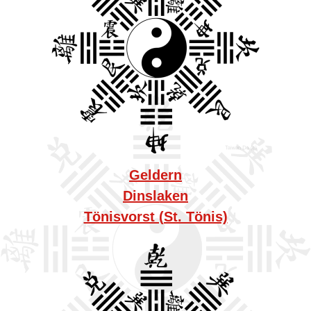
Geldern
Dinslaken
Tönisvorst (St. Tönis)